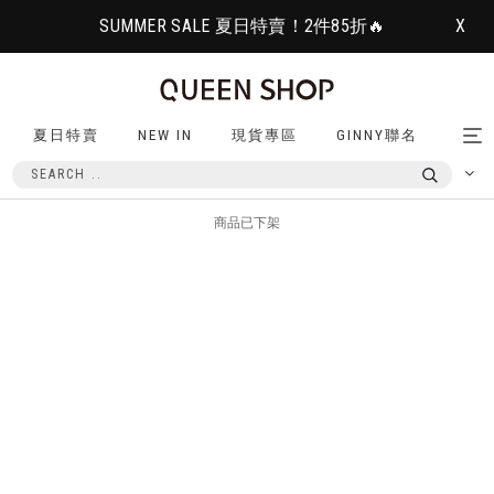
SUMMER SALE 夏日特賣！2件85折🔥
X
夏日特賣
NEW IN
現貨專區
GINNY聯名
Tog
nav
商品已下架