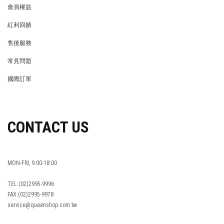
會員權益
MEMBER
紅利回饋
REWARDS POINTS
售後服務
RETURN POLICY
常見問題
FAQ
國際訂單
OVERSEAS ORDERS
CONTACT US
MON-FRI, 9:00-18:00
TEL:(02)2995-9996
FAX:(02)2995-9978
service@queenshop.com.tw