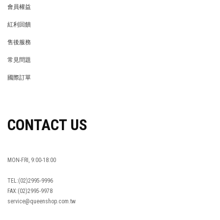
會員權益
MEMBER
紅利回饋
REWARDS POINTS
售後服務
RETURN POLICY
常見問題
FAQ
國際訂單
OVERSEAS ORDERS
CONTACT US
MON-FRI, 9:00-18:00
TEL:(02)2995-9996
FAX:(02)2995-9978
service@queenshop.com.tw