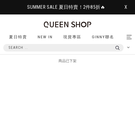
SUMMER SALE 夏日特賣！2件85折🔥
X
夏日特賣
NEW IN
現貨專區
GINNY聯名
Tog
nav
商品已下架