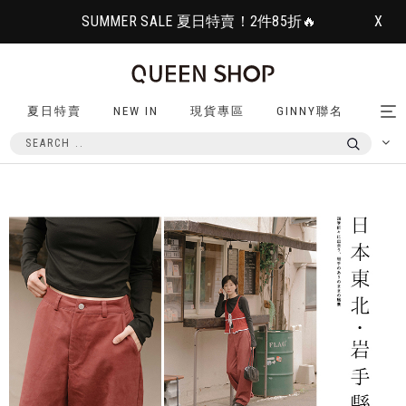
SUMMER SALE 夏日特賣！2件85折🔥
X
夏日特賣
NEW IN
現貨專區
GINNY聯名
Tog
nav