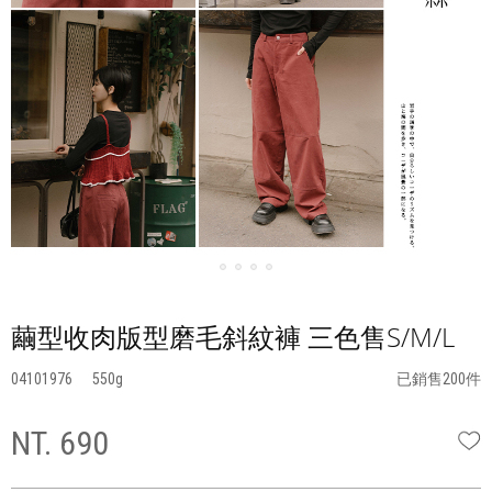
繭型收肉版型磨毛斜紋褲 三色售S/M/L
04101976
550
已銷售200件
NT. 690
W