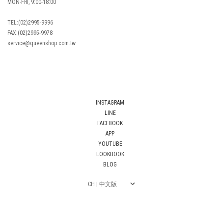
MON-FRI, 9:00-18:00
TEL:(02)2995-9996
FAX:(02)2995-9978
service@queenshop.com.tw
INSTAGRAM
LINE
FACEBOOK
APP
YOUTUBE
LOOKBOOK
BLOG