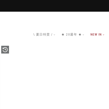
\ 夏日特賣 /
★ 20週年 ★
NEW IN