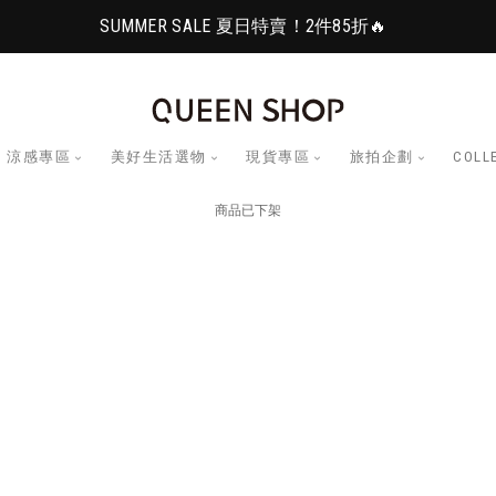
SUMMER SALE 夏日特賣！2件85折🔥
涼感專區
美好生活選物
現貨專區
旅拍企劃
COLL
商品已下架