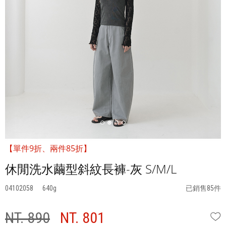
【單件9折、兩件85折】
休閒洗水繭型斜紋長褲-灰 S/M/L
04102058
640
已銷售85件
NT. 890
NT. 801
W