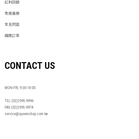
紅利回饋
REWARDS POINTS
售後服務
RETURN POLICY
常見問題
FAQ
國際訂單
OVERSEAS ORDERS
CONTACT US
MON-FRI, 9:00-18:00
TEL:(02)2995-9996
FAX:(02)2995-9978
service@queenshop.com.tw