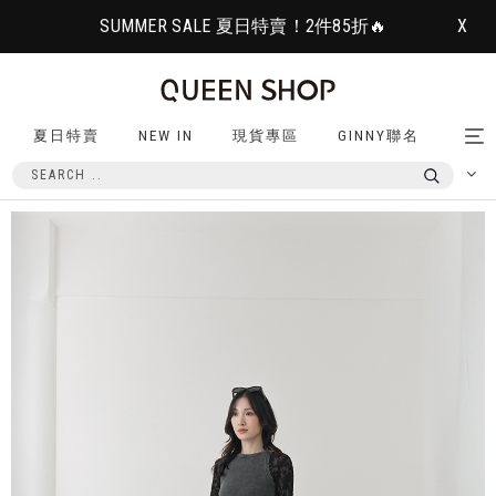
SUMMER SALE 夏日特賣！2件85折🔥
X
夏日特賣
NEW IN
現貨專區
GINNY聯名
Tog
nav