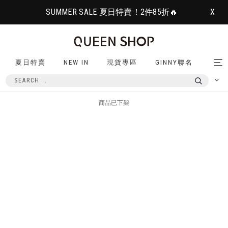
SUMMER SALE 夏日特賣！2件85折🔥
X
夏日特賣
NEW IN
現貨專區
GINNY聯名
Tog
nav
商品已下架