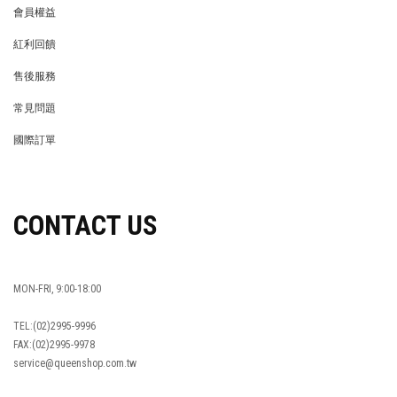
會員權益
MEMBER
紅利回饋
REWARDS POINTS
售後服務
RETURN POLICY
常見問題
FAQ
國際訂單
OVERSEAS ORDERS
CONTACT US
MON-FRI, 9:00-18:00
TEL:(02)2995-9996
FAX:(02)2995-9978
service@queenshop.com.tw