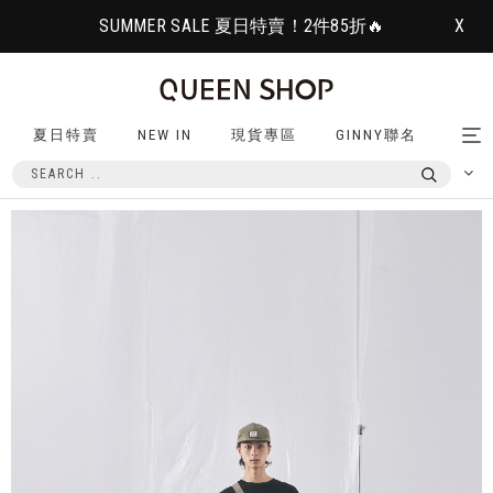
SUMMER SALE 夏日特賣！2件85折🔥
X
夏日特賣
NEW IN
現貨專區
GINNY聯名
Tog
nav