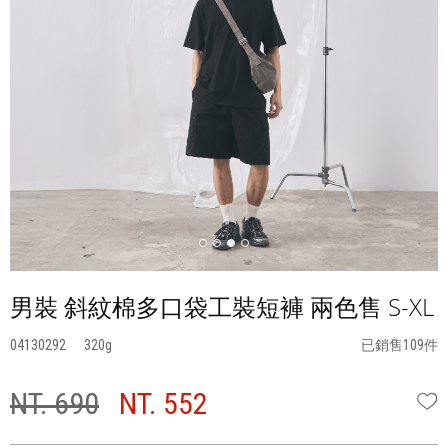
男裝 斜紋棉多口袋工裝短褲 兩色售 S-XL
04130292
320
已銷售109件
NT. 690
NT. 552
W