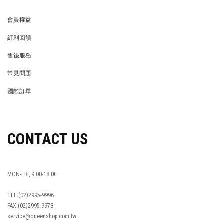
會員權益
MEMBER
紅利回饋
REWARDS POINTS
售後服務
RETURN POLICY
常見問題
FAQ
國際訂單
OVERSEAS ORDERS
CONTACT US
MON-FRI, 9:00-18:00
TEL:(02)2995-9996
FAX:(02)2995-9978
service@queenshop.com.tw