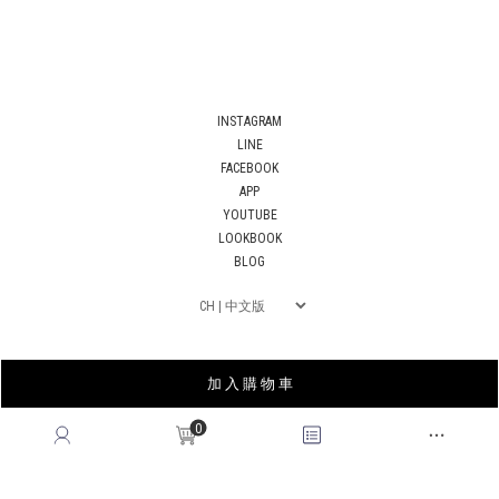
INSTAGRAM
LINE
FACEBOOK
APP
YOUTUBE
LOOKBOOK
BLOG
加 入 購 物 車
0
薩摩亞商皇后國際有限公司台灣分公司｜統編53678183
© 2026
QUEENSHOP
. All Rights Reserved