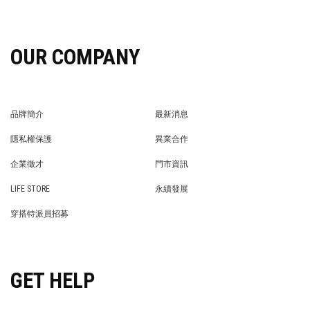
OUR COMPANY
品牌簡介
最新消息
BRAND STORY
NEWS
隱私權保護
異業合作
PRIVACY POLICY
BRAND COOPERATION
企業徵才
門市資訊
WE’RE HIRING!
STORE
LIFE STORE
永續發展
LIFE STORE
永續發展
穿搭特派員招募
穿搭特派員招募
GET HELP