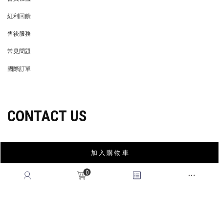
MEMBER
紅利回饋
REWARDS POINTS
售後服務
RETURN POLICY
常見問題
FAQ
國際訂單
OVERSEAS ORDERS
CONTACT US
MON-FRI, 9:00-18:00
加 入 購 物 車
TEL:(02)2995-9996
0
FAX:(02)2995-9978
service@queenshop.com.tw