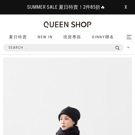
SUMMER SALE 夏日特賣！2件85折🔥
X
夏日特賣
NEW IN
現貨專區
GINNY聯名
Tog
nav