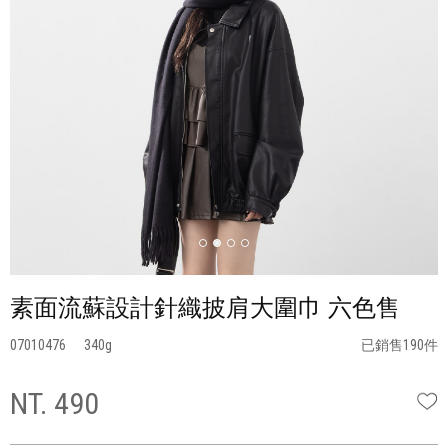
素面流蘇設計針織披肩大圍巾 六色售
07010476
340
已銷售190件
NT. 490
W