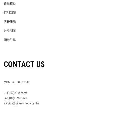
會員權益
MEMBER
紅利回饋
REWARDS POINTS
售後服務
RETURN POLICY
常見問題
FAQ
國際訂單
OVERSEAS ORDERS
CONTACT US
MON-FRI, 9:00-18:00
TEL:(02)2995-9996
FAX:(02)2995-9978
service@queenshop.com.tw