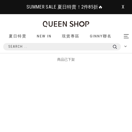
SUMMER SALE 夏日特賣！2件85折🔥
X
夏日特賣
NEW IN
現貨專區
GINNY聯名
Tog
nav
商品已下架