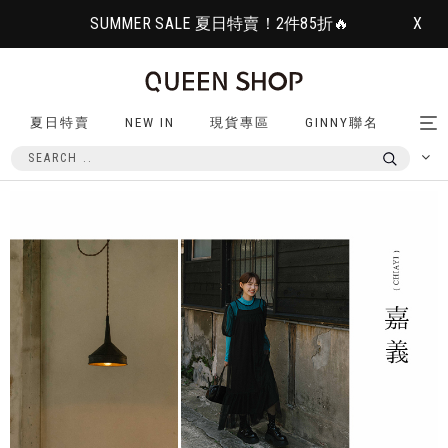
SUMMER SALE 夏日特賣！2件85折🔥
X
夏日特賣
NEW IN
現貨專區
GINNY聯名
Tog
nav