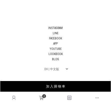
INSTAGRAM
LINE
FACEBOOK
APP
YOUTUBE
LOOKBOOK
BLOG
加 入 購 物 車
0
薩摩亞商皇后國際有限公司台灣分公司｜統編53678183
© 2026
QUEENSHOP
. All Rights Reserved