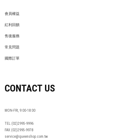
會員權益
MEMBER
紅利回饋
REWARDS POINTS
售後服務
RETURN POLICY
常見問題
FAQ
國際訂單
OVERSEAS ORDERS
CONTACT US
MON-FRI, 9:00-18:00
TEL:(02)2995-9996
FAX:(02)2995-9978
service@queenshop.com.tw