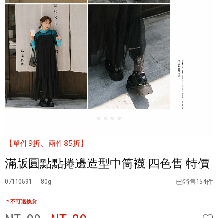
【單件9折、兩件85折】
滿版圓點點捲邊造型中筒襪 四色售 特價
07110591
80
已銷售154件
* 不可退換貨
W