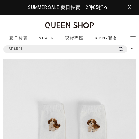
SUMMER SALE 夏日特賣！2件85折🔥
X
夏日特賣
NEW IN
現貨專區
GINNY聯名
Tog
nav