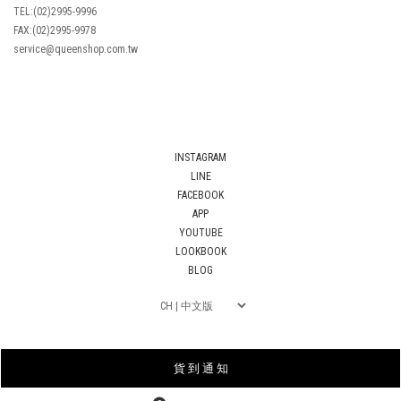
TEL:(02)2995-9996
FAX:(02)2995-9978
service@queenshop.com.tw
INSTAGRAM
LINE
FACEBOOK
APP
YOUTUBE
LOOKBOOK
BLOG
貨 到 通 知