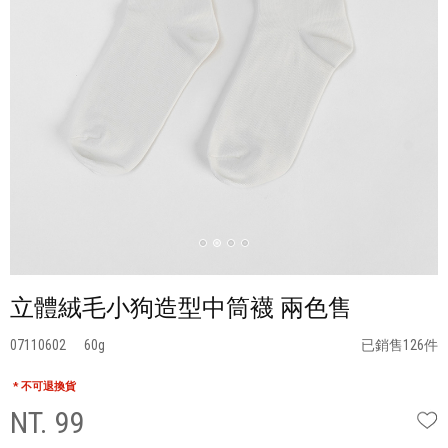
立體絨毛小狗造型中筒襪 兩色售
07110602
60
已銷售126件
* 不可退換貨
NT. 99
W