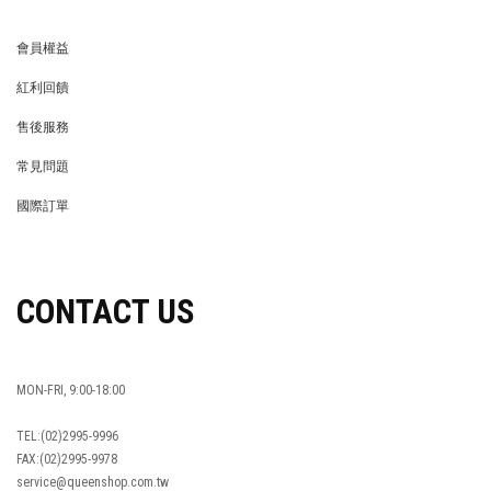
會員權益
MEMBER
紅利回饋
REWARDS POINTS
售後服務
RETURN POLICY
常見問題
FAQ
國際訂單
OVERSEAS ORDERS
CONTACT US
MON-FRI, 9:00-18:00
TEL:(02)2995-9996
FAX:(02)2995-9978
service@queenshop.com.tw