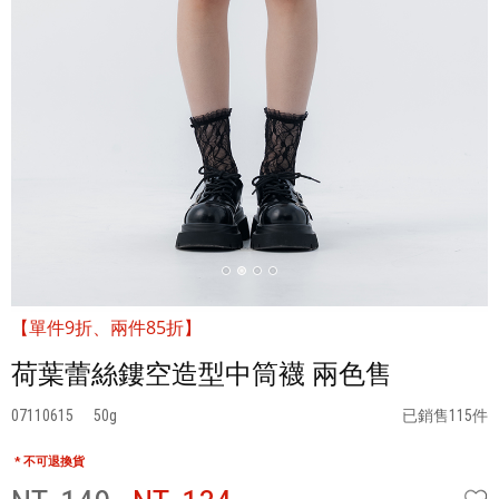
【單件9折、兩件85折】
荷葉蕾絲鏤空造型中筒襪 兩色售
07110615
50
已銷售115件
* 不可退換貨
W