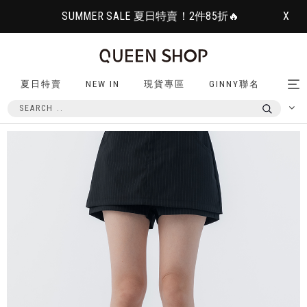
SUMMER SALE 夏日特賣！2件85折🔥
X
夏日特賣
NEW IN
現貨專區
GINNY聯名
Tog
nav