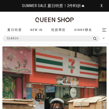
SUMMER SALE 夏日特賣！2件85折🔥
X
夏日特賣
NEW IN
現貨專區
GINNY聯名
Tog
nav