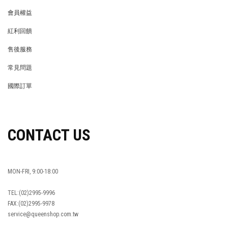
會員權益
MEMBER
紅利回饋
REWARDS POINTS
售後服務
RETURN POLICY
常見問題
FAQ
國際訂單
OVERSEAS ORDERS
CONTACT US
MON-FRI, 9:00-18:00
TEL:(02)2995-9996
FAX:(02)2995-9978
service@queenshop.com.tw