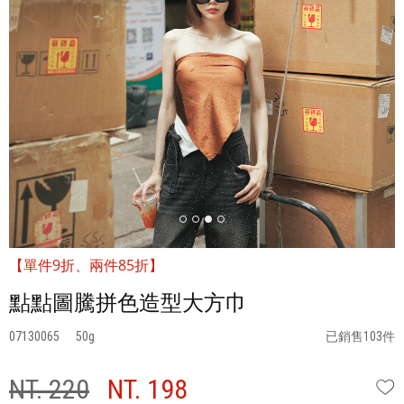
【單件9折、兩件85折】
點點圖騰拼色造型大方巾
07130065
50
已銷售103件
NT. 220
NT. 198
W