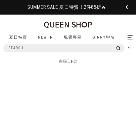
SUMMER SALE 夏日特賣！2件85折🔥
X
夏日特賣
NEW IN
現貨專區
GINNY聯名
Tog
nav
商品已下架