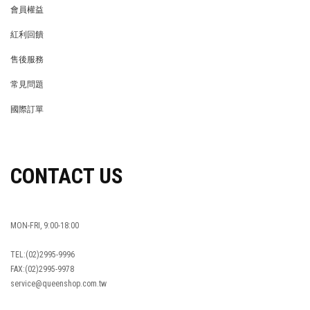
會員權益
MEMBER
紅利回饋
REWARDS POINTS
售後服務
RETURN POLICY
常見問題
FAQ
國際訂單
OVERSEAS ORDERS
CONTACT US
MON-FRI, 9:00-18:00
TEL:(02)2995-9996
FAX:(02)2995-9978
service@queenshop.com.tw