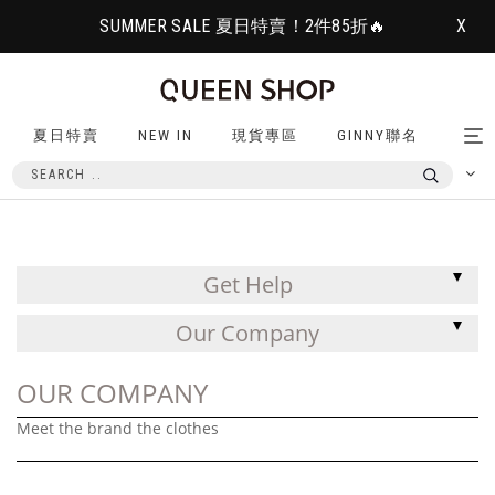
SUMMER SALE 夏日特賣！2件85折🔥
X
夏日特賣
NEW IN
現貨專區
GINNY聯名
Tog
nav
Get Help
Our Company
OUR COMPANY
Meet the brand the clothes