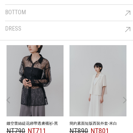
上著
BOTTOM
下著
DRESS
洋裝
鏤空蕾絲緹花綁帶透膚襯衫-黑
簡約素面短版西裝外套-米白
NT790
NT711
NT890
NT801