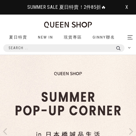
SUMMER SALE 夏日特賣！2件85折🔥
X
夏日特賣
NEW IN
現貨專區
GINNY聯名
Tog
nav