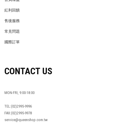
MEMBER
紅利回饋
REWARDS POINTS
售後服務
RETURN POLICY
常見問題
FAQ
國際訂單
OVERSEAS ORDERS
CONTACT US
MON-FRI, 9:00-18:00
TEL:(02)2995-9996
FAX:(02)2995-9978
service@queenshop.com.tw