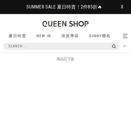
SUMMER SALE 夏日特賣！2件85折🔥
X
夏日特賣
NEW IN
現貨專區
GINNY聯名
Tog
nav
商品已下架