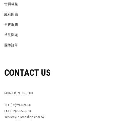
會員權益
MEMBER
紅利回饋
REWARDS POINTS
售後服務
RETURN POLICY
常見問題
FAQ
國際訂單
OVERSEAS ORDERS
CONTACT US
MON-FRI, 9:00-18:00
TEL:(02)2995-9996
FAX:(02)2995-9978
service@queenshop.com.tw