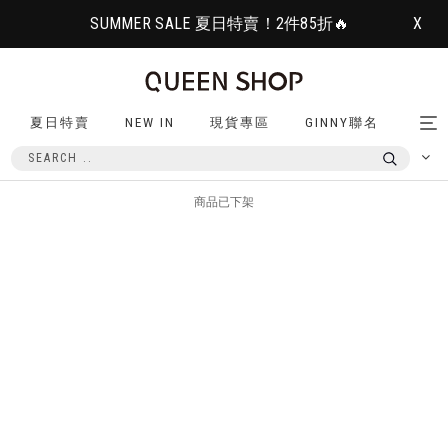
SUMMER SALE 夏日特賣！2件85折🔥
X
夏日特賣
NEW IN
現貨專區
GINNY聯名
Tog
nav
商品已下架