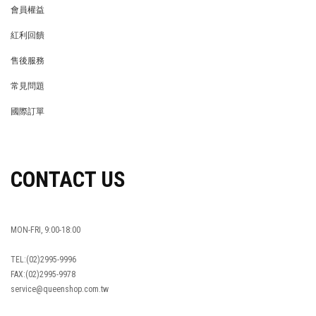
會員權益
MEMBER
紅利回饋
REWARDS POINTS
售後服務
RETURN POLICY
常見問題
FAQ
國際訂單
OVERSEAS ORDERS
CONTACT US
MON-FRI, 9:00-18:00
TEL:(02)2995-9996
FAX:(02)2995-9978
service@queenshop.com.tw