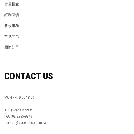
會員權益
MEMBER
紅利回饋
REWARDS POINTS
售後服務
RETURN POLICY
常見問題
FAQ
國際訂單
OVERSEAS ORDERS
CONTACT US
MON-FRI, 9:00-18:00
TEL:(02)2995-9996
FAX:(02)2995-9978
service@queenshop.com.tw