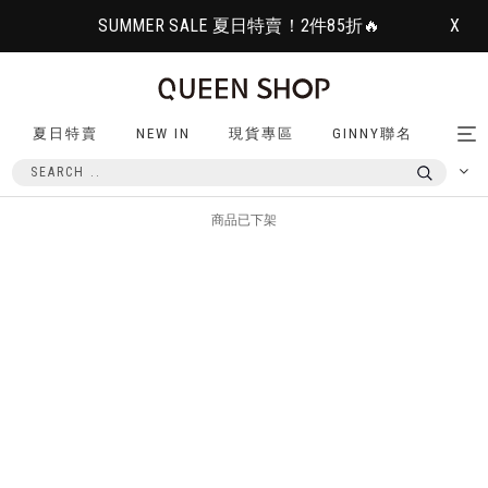
SUMMER SALE 夏日特賣！2件85折🔥
X
夏日特賣
NEW IN
現貨專區
GINNY聯名
Tog
nav
商品已下架