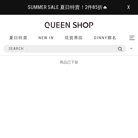
SUMMER SALE 夏日特賣！2件85折🔥
X
夏日特賣
NEW IN
現貨專區
GINNY聯名
Tog
nav
商品已下架