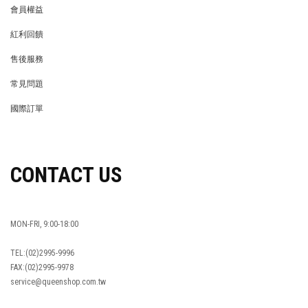
會員權益
MEMBER
紅利回饋
REWARDS POINTS
售後服務
RETURN POLICY
常見問題
FAQ
國際訂單
OVERSEAS ORDERS
CONTACT US
MON-FRI, 9:00-18:00
TEL:(02)2995-9996
FAX:(02)2995-9978
service@queenshop.com.tw