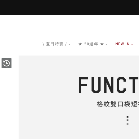
\ 夏日特賣 /
★ 20週年 ★
NEW IN