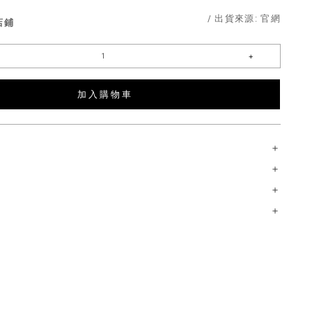
/ 出貨來源:
官網
店鋪
加 入 購 物 車