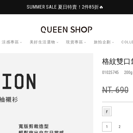
SUMMER SALE 夏日特賣！2件85折🔥
涼感專區
美好生活選物
現貨專區
旅拍企劃
COLL
格紋雙口袋
01025745
200
NT. 690
1
2