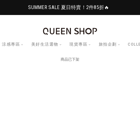
SUMMER SALE 夏日特賣！2件85折🔥
涼感專區
美好生活選物
現貨專區
旅拍企劃
COLL
商品已下架