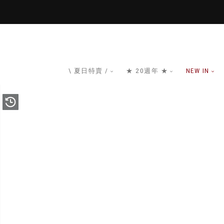
\ 夏日特賣 /
★ 20週年 ★
NEW IN