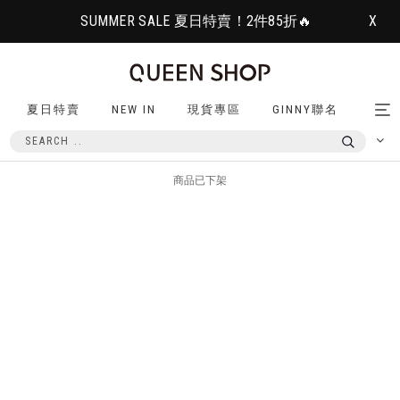
SUMMER SALE 夏日特賣！2件85折🔥
X
夏日特賣
NEW IN
現貨專區
GINNY聯名
Tog
nav
商品已下架