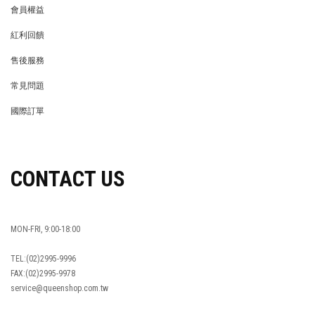
會員權益
MEMBER
紅利回饋
REWARDS POINTS
售後服務
RETURN POLICY
常見問題
FAQ
國際訂單
OVERSEAS ORDERS
CONTACT US
MON-FRI, 9:00-18:00
TEL:(02)2995-9996
FAX:(02)2995-9978
service@queenshop.com.tw