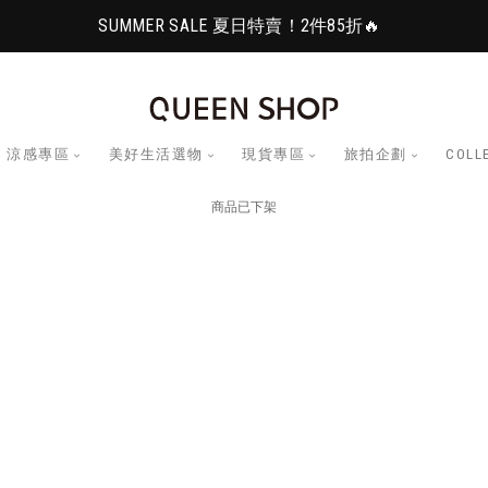
SUMMER SALE 夏日特賣！2件85折🔥
涼感專區
美好生活選物
現貨專區
旅拍企劃
COLL
商品已下架