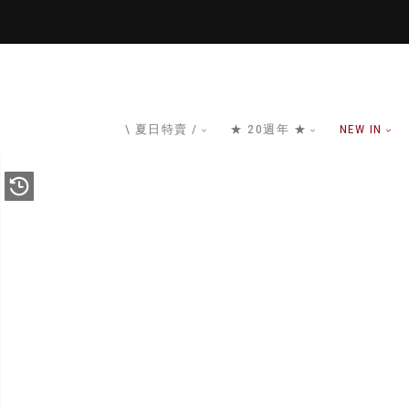
\ 夏日特賣 /
★ 20週年 ★
NEW IN