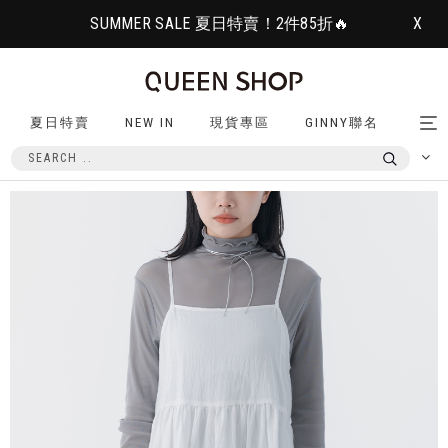
SUMMER SALE 夏日特賣！2件85折🔥
X
夏日特賣
NEW IN
現貨專區
GINNY聯名
Tog
nav