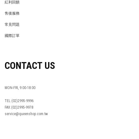
紅利回饋
REWARDS POINTS
售後服務
RETURN POLICY
常見問題
FAQ
國際訂單
OVERSEAS ORDERS
CONTACT US
MON-FRI, 9:00-18:00
TEL:(02)2995-9996
FAX:(02)2995-9978
service@queenshop.com.tw