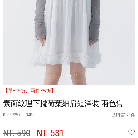
【單件9折、兩件85折】
素面紋理下擺荷葉細肩短洋裝 兩色售
01087257
340
已銷售123件
NT. 590
NT. 531
W