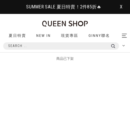
SUMMER SALE 夏日特賣！2件85折🔥
X
夏日特賣
NEW IN
現貨專區
GINNY聯名
Tog
nav
商品已下架