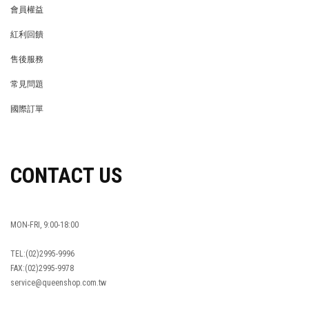
會員權益
MEMBER
紅利回饋
REWARDS POINTS
售後服務
RETURN POLICY
常見問題
FAQ
國際訂單
OVERSEAS ORDERS
CONTACT US
MON-FRI, 9:00-18:00
TEL:(02)2995-9996
FAX:(02)2995-9978
service@queenshop.com.tw