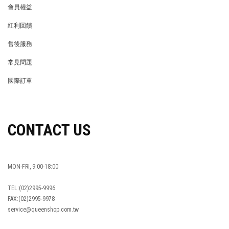
會員權益
MEMBER
紅利回饋
REWARDS POINTS
售後服務
RETURN POLICY
常見問題
FAQ
國際訂單
OVERSEAS ORDERS
CONTACT US
MON-FRI, 9:00-18:00
TEL:(02)2995-9996
FAX:(02)2995-9978
service@queenshop.com.tw