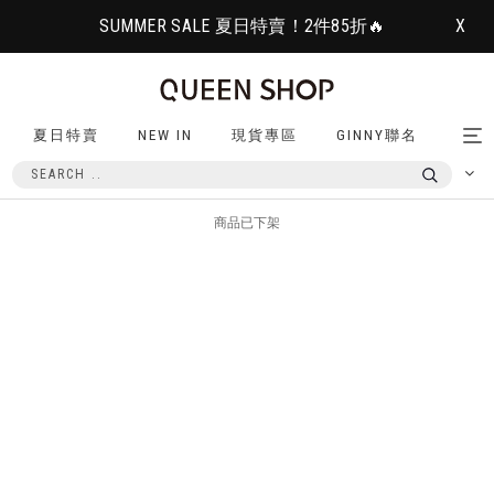
SUMMER SALE 夏日特賣！2件85折🔥
X
夏日特賣
NEW IN
現貨專區
GINNY聯名
Tog
nav
商品已下架