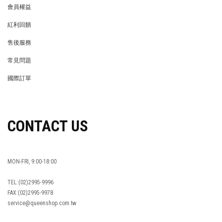
會員權益
MEMBER
紅利回饋
REWARDS POINTS
售後服務
RETURN POLICY
常見問題
FAQ
國際訂單
OVERSEAS ORDERS
CONTACT US
MON-FRI, 9:00-18:00
TEL:(02)2995-9996
FAX:(02)2995-9978
service@queenshop.com.tw