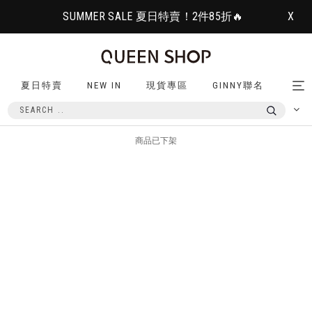
SUMMER SALE 夏日特賣！2件85折🔥
X
夏日特賣
NEW IN
現貨專區
GINNY聯名
Tog
nav
商品已下架