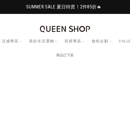
SUMMER SALE 夏日特賣！2件85折🔥
涼感專區
美好生活選物
現貨專區
旅拍企劃
COLL
商品已下架