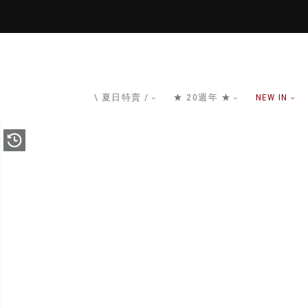
\ 夏日特賣 /
★ 20週年 ★
NEW IN