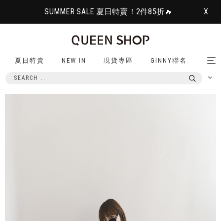
SUMMER SALE 夏日特賣！2件85折🔥
X
夏日特賣
NEW IN
現貨專區
GINNY聯名
Tog
nav