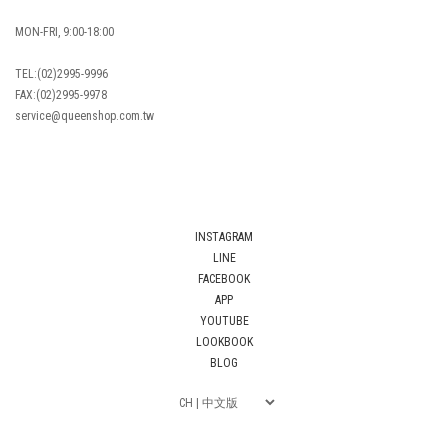
MON-FRI, 9:00-18:00
TEL:(02)2995-9996
FAX:(02)2995-9978
service@queenshop.com.tw
INSTAGRAM
LINE
FACEBOOK
APP
YOUTUBE
LOOKBOOK
BLOG