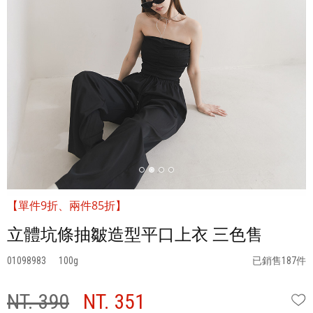
【單件9折、兩件85折】
立體坑條抽皺造型平口上衣 三色售
01098983
100
已銷售187件
NT. 390
NT. 351
W