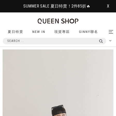
SUMMER SALE 夏日特賣！2件85折🔥
X
夏日特賣
NEW IN
現貨專區
GINNY聯名
Tog
nav