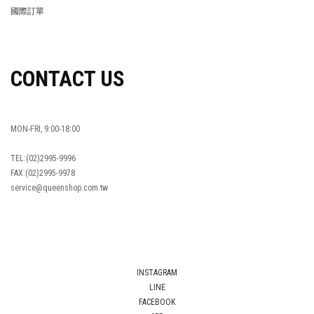
FAQ
國際訂單
OVERSEAS ORDERS
CONTACT US
MON-FRI, 9:00-18:00
TEL:(02)2995-9996
FAX:(02)2995-9978
service@queenshop.com.tw
INSTAGRAM
LINE
FACEBOOK