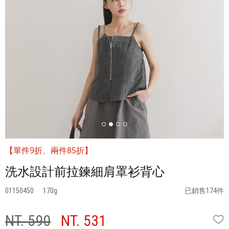
【單件9折、兩件85折】
洗水設計前拉鍊細肩罩衫背心
01150450
170
已銷售174件
NT. 590
NT. 531
W