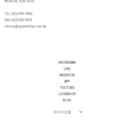
MON-FRI, 9:00-18:00
TEL:(02)2995-9996
FAX:(02)2995-9978
service@queenshop.com.tw
INSTAGRAM
LINE
FACEBOOK
APP
YOUTUBE
LOOKBOOK
BLOG