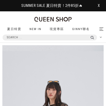
SUMMER SALE 夏日特賣！2件85折🔥
X
夏日特賣
NEW IN
現貨專區
GINNY聯名
Tog
nav