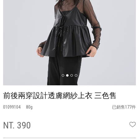
前後兩穿設計透膚網紗上衣 三色售
01099104
80
已銷售177件
NT. 390
W