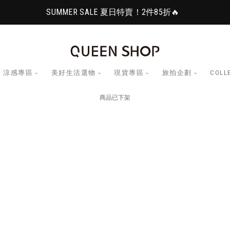
SUMMER SALE 夏日特賣！2件85折🔥
涼感專區
美好生活選物
現貨專區
旅拍企劃
COLL
商品已下架