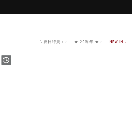
\ 夏日特賣 /
★ 20週年 ★
NEW IN