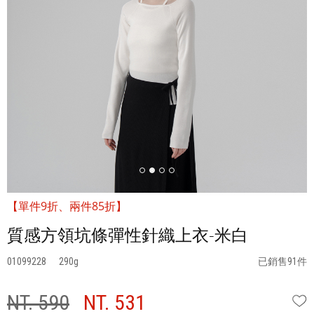
【單件9折、兩件85折】
質感方領坑條彈性針織上衣-米白
01099228
290
已銷售91件
NT. 590
NT. 531
W