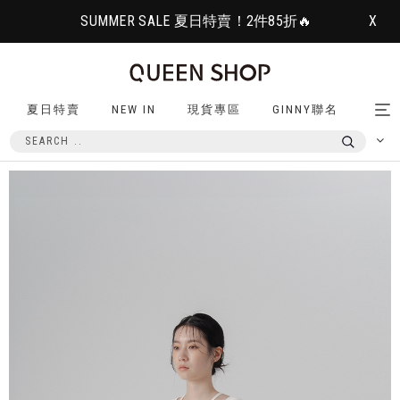
SUMMER SALE 夏日特賣！2件85折🔥
X
夏日特賣
NEW IN
現貨專區
GINNY聯名
Tog
nav