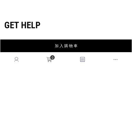
穿搭特派員招募
GET HELP
加 入 購 物 車
會員權益
MEMBER
0
紅利回饋
REWARDS POINTS
售後服務
RETURN POLICY
常見問題
FAQ
國際訂單
OVERSEAS ORDERS
CONTACT US