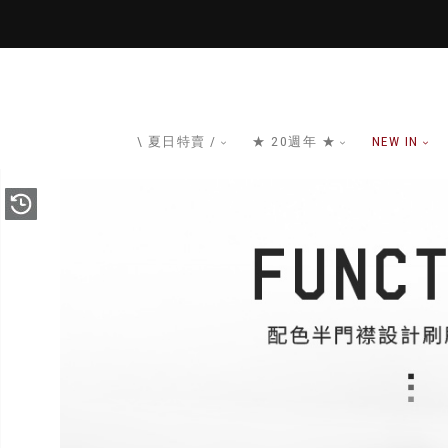
\ 夏日特賣 /
★ 20週年 ★
NEW IN