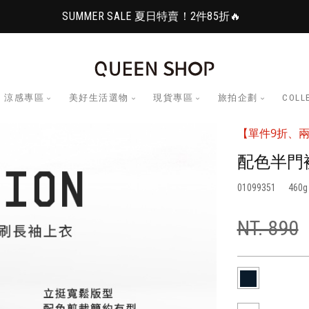
SUMMER SALE 夏日特賣！2件85折🔥
涼感專區
美好生活選物
現貨專區
旅拍企劃
COLL
【單件9折、兩
配色半門
01099351
460
NT. 890