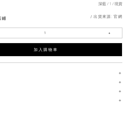
深藍
1
現貨
/ 出貨來源:
官網
店鋪
加 入 購 物 車