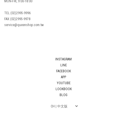
MON-FRI, 9:00-18:00
TEL:(02)2995-9996
FAX:(02)2995-9978
service@queenshop.com.tw
INSTAGRAM
LINE
FACEBOOK
APP
YOUTUBE
LOOKBOOK
BLOG