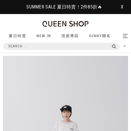
SUMMER SALE 夏日特賣！2件85折🔥
X
夏日特賣
NEW IN
現貨專區
GINNY聯名
Tog
nav