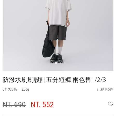
防潑水刷刷設計五分短褲 兩色售1/2/3
04130316
250
已銷售5件
NT. 690
NT. 552
W