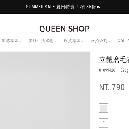
SUMMER SALE 夏日特賣！2件85折🔥
涼感專區
美好生活選物
現貨專區
旅拍企劃
COLL
立體磨毛
01099426
520
NT. 790
F