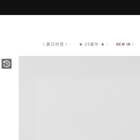
\ 夏日特賣 /
★ 20週年 ★
NEW IN