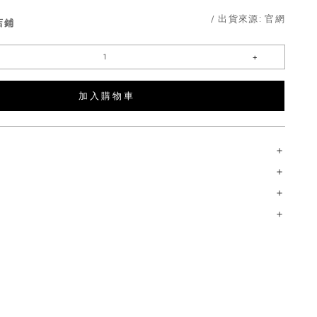
/ 出貨來源:
官網
店鋪
加 入 購 物 車