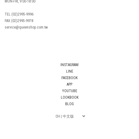
MON-FRI, 9:00-18:00
TEL:(02)2995-9996
FAX:(02)2995-9978
service@queenshop.com.tw
INSTAGRAM
LINE
FACEBOOK
APP
YOUTUBE
LOOKBOOK
BLOG