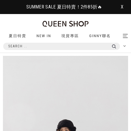
SUMMER SALE 夏日特賣！2件85折🔥
X
夏日特賣
NEW IN
現貨專區
GINNY聯名
Tog
nav