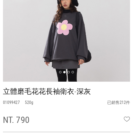
立體磨毛花花長袖衛衣-深灰
01099427
520
已銷售212件
NT. 790
W