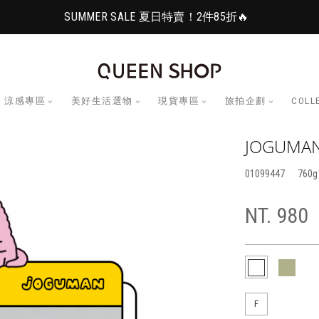
SUMMER SALE 夏日特賣！2件85折🔥
涼感專區
美好生活選物
現貨專區
旅拍企劃
COLL
JOGUM
01099447
760
NT. 980
F