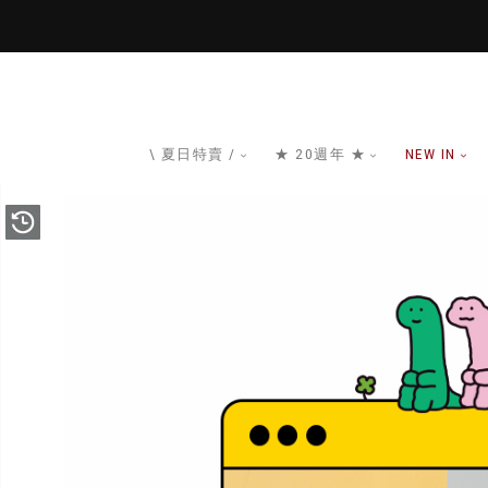
\ 夏日特賣 /
★ 20週年 ★
NEW IN