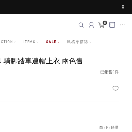
X
0
ECTION
ITEMS
SALE
風格穿搭誌
AN 騎腳踏車連帽上衣 兩色售
已銷售0件
WISHLI
白
F
限量