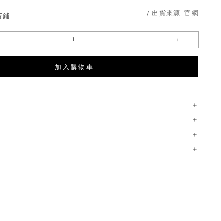
/ 出貨來源:
官網
店鋪
加 入 購 物 車