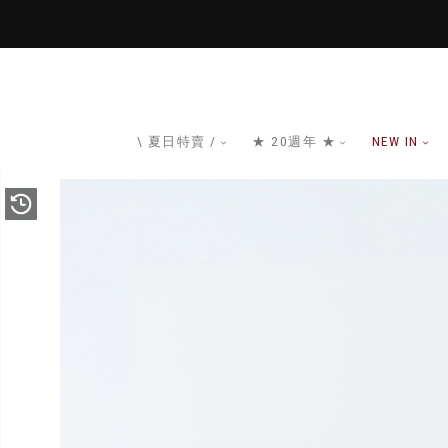
\ 夏日特賣 /
★ 20週年 ★
NEW IN