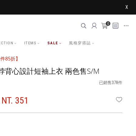
X
0
ECTION
ITEMS
SALE
風格穿搭誌
件85折】
脖背心設計短袖上衣 兩色售S/M
已銷售378件
NT. 351
WISHLI