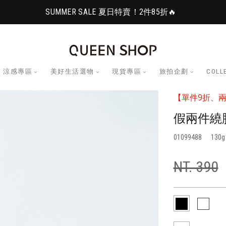
SUMMER SALE 夏日特賣！2件85折🔥
涼感專區
美好生活選物
現貨專區
旅拍企劃
COLL
【單件9折、兩
假兩件繞
01099488
130
NT. 390