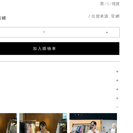
黑
S
現貨
/ 出貨來源:
官網
店鋪
加 入 購 物 車
薦