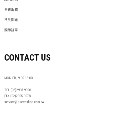
REWARDS POINTS
售後服務
RETURN POLICY
常見問題
FAQ
國際訂單
OVERSEAS ORDERS
CONTACT US
MON-FRI, 9:00-18:00
TEL:(02)2995-9996
FAX:(02)2995-9978
service@queenshop.com.tw