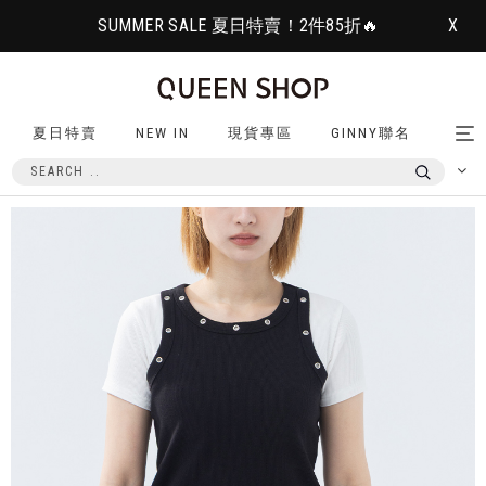
SUMMER SALE 夏日特賣！2件85折🔥
X
夏日特賣
NEW IN
現貨專區
GINNY聯名
Tog
nav