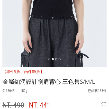
【單件9折、兩件85折】
金屬釦洞設計削肩背心 三色售S/M/L
01150481
150
已銷售188件
NT. 490
NT. 441
W