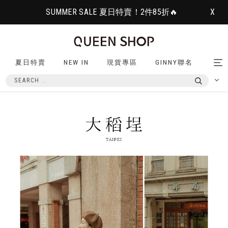
SUMMER SALE 夏日特賣！2件85折🔥
X
夏日特賣
NEW IN
現貨專區
GINNY聯名
Tog
nav