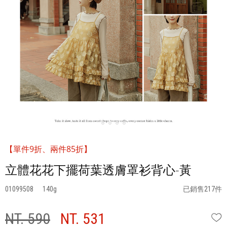
【單件9折、兩件85折】
立體花花下擺荷葉透膚罩衫背心-黃
01099508
140
已銷售217件
NT. 590
NT. 531
W