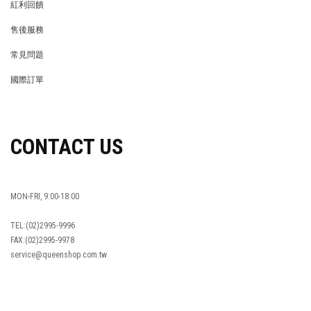
紅利回饋
REWARDS POINTS
售後服務
RETURN POLICY
常見問題
FAQ
國際訂單
OVERSEAS ORDERS
CONTACT US
MON-FRI, 9:00-18:00
TEL:(02)2995-9996
FAX:(02)2995-9978
service@queenshop.com.tw