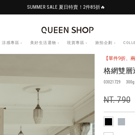
SUMMER SALE 夏日特賣！2件85折🔥
涼感專區
美好生活選物
現貨專區
旅拍企劃
COLL
【單件9折、兩
格網雙層
03021729
300
NT. 790