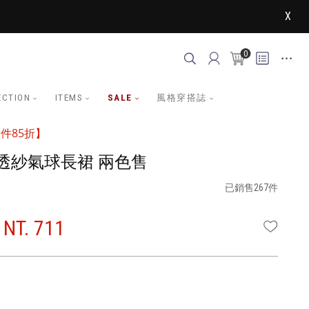
X
0
ECTION
ITEMS
SALE
風格穿搭誌
件85折】
透紗氣球長裙 兩色售
已銷售267件
NT. 711
WISHLI