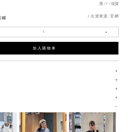
黑
F
現貨
/ 出貨來源:
官網
店鋪
加 入 購 物 車
薦