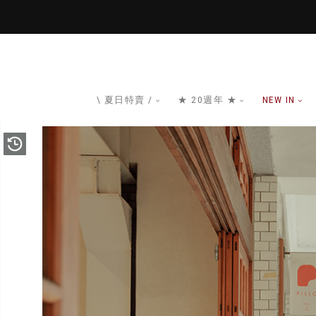
\ 夏日特賣 /
★ 20週年 ★
NEW IN