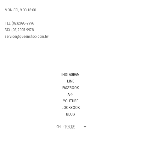
MON-FRI, 9:00-18:00
TEL:(02)2995-9996
FAX:(02)2995-9978
service@queenshop.com.tw
INSTAGRAM
LINE
FACEBOOK
APP
YOUTUBE
LOOKBOOK
BLOG