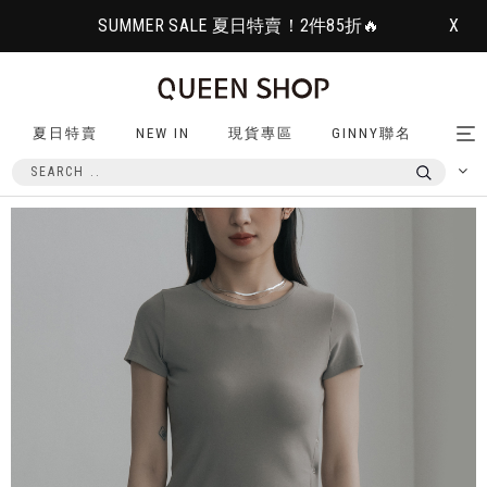
SUMMER SALE 夏日特賣！2件85折🔥
X
夏日特賣
NEW IN
現貨專區
GINNY聯名
Tog
nav