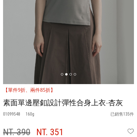
【單件9折、兩件85折】
素面單邊壓釦設計彈性合身上衣-杏灰
01099548
160
已銷售135件
NT. 390
NT. 351
W