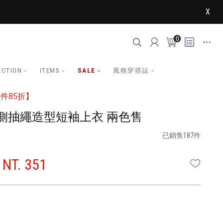
X
0
ECTION
ITEMS
SALE
風格穿搭誌
件85折】
側抽繩造型短袖上衣 兩色售
已銷售187件
NT. 351
WISHLI