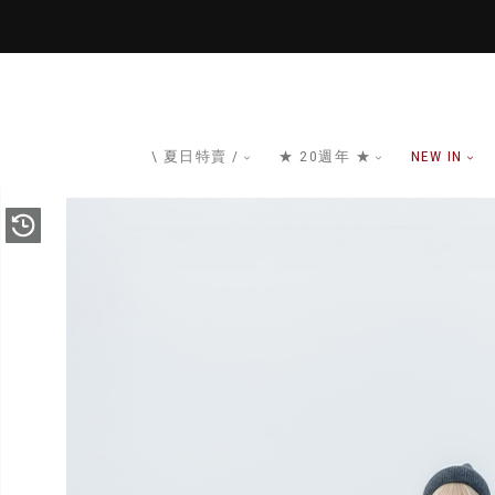
\ 夏日特賣 /
★ 20週年 ★
NEW IN