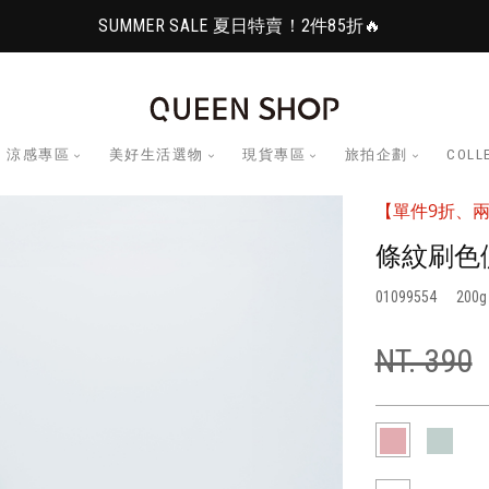
SUMMER SALE 夏日特賣！2件85折🔥
涼感專區
美好生活選物
現貨專區
旅拍企劃
COLL
【單件9折、兩
條紋刷色
01099554
200
NT. 390