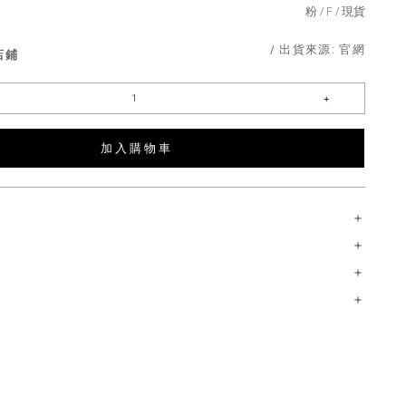
粉
F
現貨
/ 出貨來源:
官網
店鋪
加 入 購 物 車