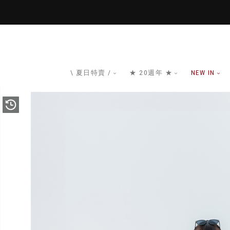
\ 夏日特賣 /
★ 20週年 ★
NEW IN