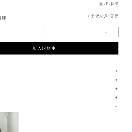
藍
F
限量
/ 出貨來源:
官網
店鋪
加 入 購 物 車
薦