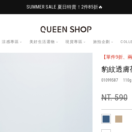
SUMMER SALE 夏日特賣！2件85折🔥
涼感專區
美好生活選物
現貨專區
旅拍企劃
COLL
【單件9折、兩
豹紋透膚
01099587
110
NT. 590