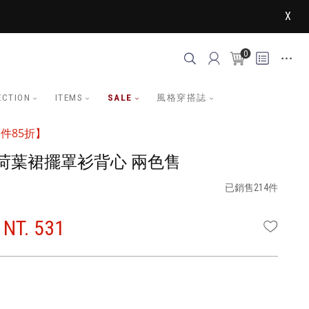
X
0
ECTION
ITEMS
SALE
風格穿搭誌
件85折】
荷葉裙擺罩衫背心 兩色售
已銷售214件
NT. 531
WISHLI