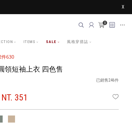
X
0
ECTION
ITEMS
SALE
風格穿搭誌
件630
圓領短袖上衣 四色售
已銷售246件
NT. 351
WISHLI