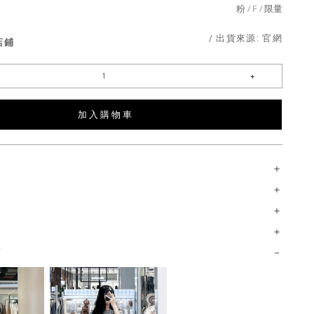
粉
F
限量
/ 出貨來源:
官網
店鋪
加 入 購 物 車
薦