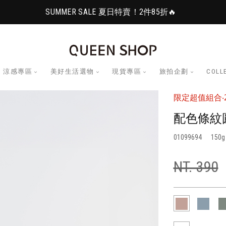
SUMMER SALE 夏日特賣！2件85折🔥
涼感專區
美好生活選物
現貨專區
旅拍企劃
COLL
限定超值組合‧2
配色條紋
01099694
150
NT. 390