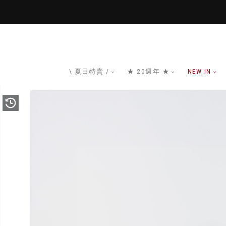
\ 夏日特賣 /
★ 20週年 ★
NEW IN