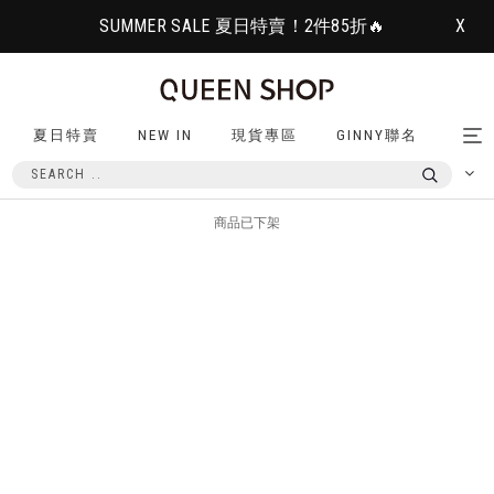
SUMMER SALE 夏日特賣！2件85折🔥
X
夏日特賣
NEW IN
現貨專區
GINNY聯名
Tog
nav
商品已下架