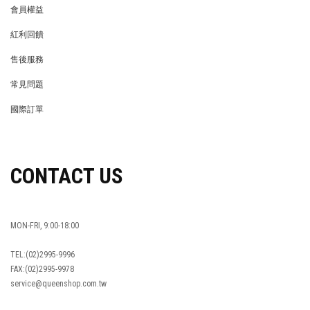
會員權益
MEMBER
紅利回饋
REWARDS POINTS
售後服務
RETURN POLICY
常見問題
FAQ
國際訂單
OVERSEAS ORDERS
CONTACT US
MON-FRI, 9:00-18:00
TEL:(02)2995-9996
FAX:(02)2995-9978
service@queenshop.com.tw