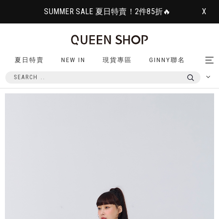
SUMMER SALE 夏日特賣！2件85折🔥
X
夏日特賣
NEW IN
現貨專區
GINNY聯名
Tog
nav