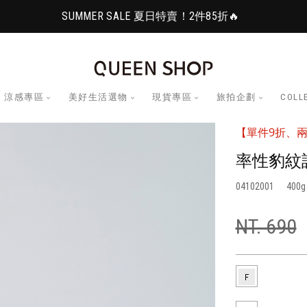
SUMMER SALE 夏日特賣！2件85折🔥
涼感專區
美好生活選物
現貨專區
旅拍企劃
COLL
【單件9折、兩
率性豹紋設
04102001
400
NT. 690