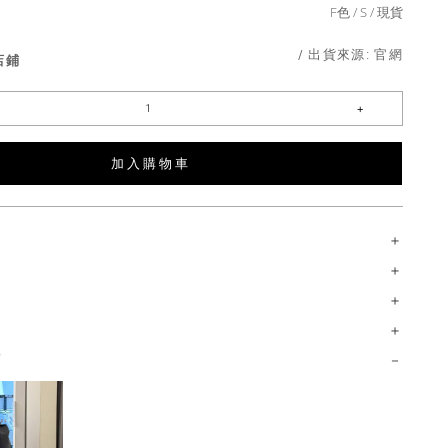
F色
S
現貨
/ 出貨來源:
官網
店鋪
加 入 購 物 車
薦