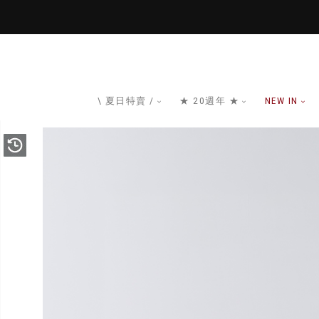
\ 夏日特賣 /
★ 20週年 ★
NEW IN