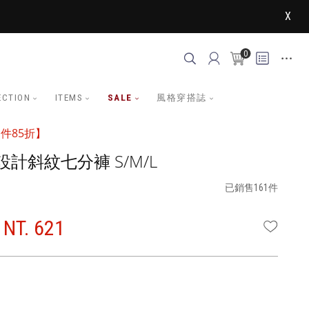
X
0
ECTION
ITEMS
SALE
風格穿搭誌
件85折】
計斜紋七分褲 S/M/L
已銷售161件
NT. 621
WISHLI